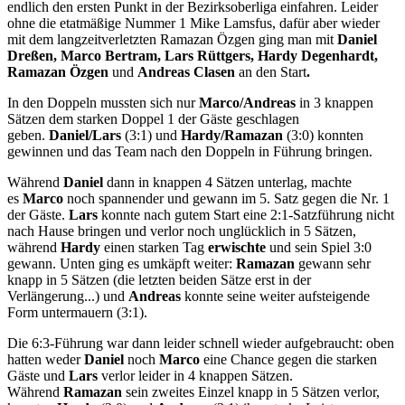
endlich den ersten Punkt in der Bezirksoberliga einfahren. Leider
ohne die etatmäßige Nummer 1 Mike Lamsfus, dafür aber wieder
mit dem langzeitverletzten Ramazan Özgen ging man mit
Daniel
Dreßen,
Marco Bertram, Lars Rüttgers, Hardy Degenhardt,
Ramazan
Özgen
und
Andreas Clasen
an den Start
.
In den Doppeln mussten sich nur
Marco/Andreas
in 3 knappen
Sätzen dem starken Doppel 1 der Gäste geschlagen
geben.
Daniel/Lars
(3:1) und
Hardy/Ramazan
(3:0) konnten
gewinnen und das Team nach den Doppeln in Führung bringen.
Während
Daniel
dann in knappen 4 Sätzen unterlag, machte
es
Marco
noch spannender und gewann im 5. Satz gegen die Nr. 1
der Gäste.
Lars
konnte nach gutem Start eine 2:1-Satzführung nicht
nach Hause bringen und verlor noch unglücklich in 5 Sätzen,
während
Hardy
einen starken Tag
erwischte
und sein Spiel 3:0
gewann. Unten ging es umkäpft weiter:
Ramazan
gewann sehr
knapp in 5 Sätzen (die letzten beiden Sätze erst in der
Verlängerung...) und
Andreas
konnte seine weiter aufsteigende
Form untermauern (3:1).
Die 6:3-Führung war dann leider schnell wieder aufgebraucht: oben
hatten weder
Daniel
noch
Marco
eine Chance gegen die starken
Gäste und
Lars
verlor leider in 4 knappen Sätzen.
Während
Ramazan
sein zweites Einzel knapp in 5 Sätzen verlor,