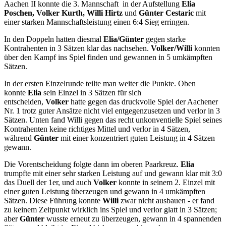
Aachen II konnte die 3. Mannschaft in der Aufstellung
Elia
Poschen, Volker Kurth, Willi Hirtz
und
Günter Cestaric
mit
einer starken Mannschaftsleistung einen 6:4 Sieg erringen.
In den Doppeln hatten diesmal
Elia/Günter
gegen starke
Kontrahenten in 3 Sätzen klar das nachsehen.
Volker/Willi
konnten
über den Kampf ins Spiel finden und gewannen in 5 umkämpften
Sätzen.
In der ersten Einzelrunde teilte man weiter die Punkte. Oben
konnte
Elia
sein Einzel in 3 Sätzen für sich
entscheiden,
Volker
hatte gegen das druckvolle Spiel der Aachener
Nr. 1 trotz guter Ansätze nicht viel entgegenzusetzen und verlor in 3
Sätzen. Unten fand Willi gegen das recht unkonventielle Spiel seines
Kontrahenten keine richtiges Mittel und verlor in 4 Sätzen,
während
Günter
mit einer konzentriert guten Leistung in 4 Sätzen
gewann.
Die Vorentscheidung folgte dann im oberen Paarkreuz.
Elia
trumpfte mit einer sehr starken Leistung auf und gewann klar mit 3:0
das Duell der 1er, und auch
Volker
konnte in seinem 2. Einzel mit
einer guten Leistung überzeugen und gewann in 4 umkämpften
Sätzen. Diese Führung konnte
Willi
zwar nicht ausbauen - er fand
zu keinem Zeitpunkt wirklich ins Spiel und verlor glatt in 3 Sätzen;
aber
Günter
wusste erneut zu überzeugen, gewann in 4 spannenden