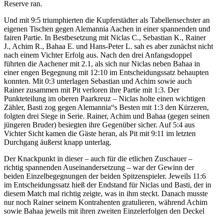
Reserve ran.
Und mit 9:5 triumphierten die Kupferstädter als Tabellensechster an
eigenen Tischen gegen Alemannia Aachen in einer spannenden und
fairen Partie. In Bestbesetzung mit Niclas C., Sebastian K., Rainer
J., Achim R., Bahaa E. und Hans-Peter L. sah es aber zunächst nicht
nach einem Vichter Erfolg aus. Nach den drei Anfangsdoppel
führten die Aachener mit 2.1, als sich nur Niclas neben Bahaa in
einer engen Begegnung mit 12:10 im Entscheidungssatz behaupten
konnten. Mit 0:3 unterlagen Sebastian und Achim sowie auch
Rainer zusammen mit Pit verloren ihre Partie mit 1:3. Der
Punkteteilung im oberen Paarkreuz – Niclas holte einen wichtigen
Zähler, Basti zog gegen Alemannia“s Besten mit 1:3 den Kürzeren,
folgten drei Siege in Serie. Rainer, Achim und Bahaa (gegen seinen
jüngeren Bruder) besiegten ihre Gegenüber sicher. Auf 5:4 aus
Vichter Sicht kamen die Gäste heran, als Pit mit 9:11 im letzten
Durchgang äußerst knapp unterlag.
Der Knackpunkt in dieser – auch für die etlichen Zuschauer –
richtig spannenden Auseinandersetzung – war der Gewinn der
beiden Einzelbegegnungen der beiden Spitzenspieler. Jeweils 11:6
im Entscheidungssatz hieß der Endstand für Niclas und Basti, der in
diesem Match mal richtig zeigte, was in ihm steckt. Danach musste
nur noch Rainer seinem Kontrahenten gratulieren, während Achim
sowie Bahaa jeweils mit ihren zweiten Einzelerfolgen den Deckel